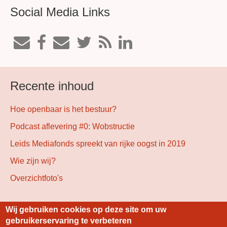
Social Media Links
Recente inhoud
Hoe openbaar is het bestuur?
Podcast aflevering #0: Wobstructie
Leids Mediafonds spreekt van rijke oogst in 2019
Wie zijn wij?
Overzichtfoto's
Wij gebruiken cookies op deze site om uw
Gebouwd met
Drupal
gebruikerservaring te verbeteren