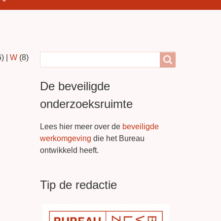
6)
|
W
(8)
Search
Search
De beveiligde
onderzoeksruimte
Lees hier meer over de
beveiligde
werkomgeving
die het Bureau
ontwikkeld heeft.
Tip de redactie