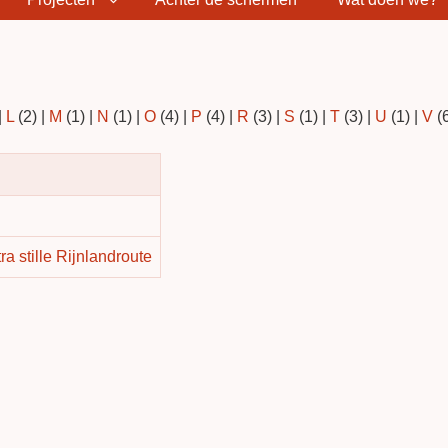
|
L
(2)
|
M
(1)
|
N
(1)
|
O
(4)
|
P
(4)
|
R
(3)
|
S
(1)
|
T
(3)
|
U
(1)
|
V
(
a stille Rijnlandroute