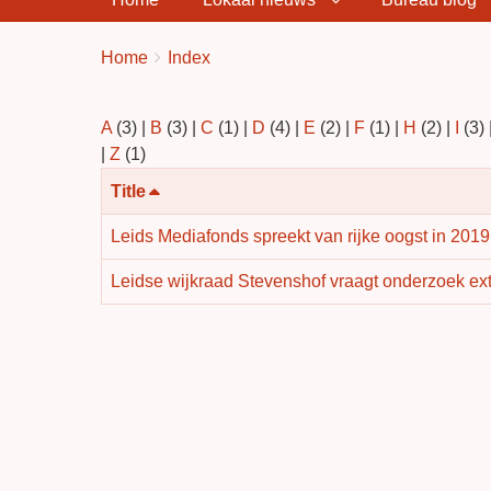
You
Breadcrumbs
Home
Index
are
here:
A
(3)
|
B
(3)
|
C
(1)
|
D
(4)
|
E
(2)
|
F
(1)
|
H
(2)
|
I
(3)
|
Z
(1)
Aflopend
Title
sorteren
Leids Mediafonds spreekt van rijke oogst in 2019
Leidse wijkraad Stevenshof vraagt onderzoek extr